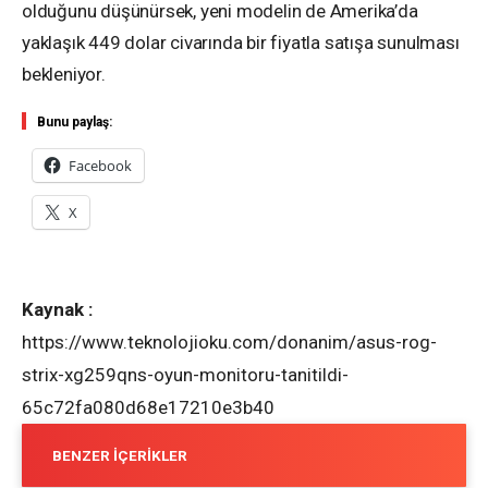
olduğunu düşünürsek, yeni modelin de Amerika’da
yaklaşık 449 dolar civarında bir fiyatla satışa sunulması
bekleniyor.
Bunu paylaş:
Facebook
X
Kaynak :
https://www.teknolojioku.com/donanim/asus-rog-
strix-xg259qns-oyun-monitoru-tanitildi-
65c72fa080d68e17210e3b40
BENZER İÇERIKLER