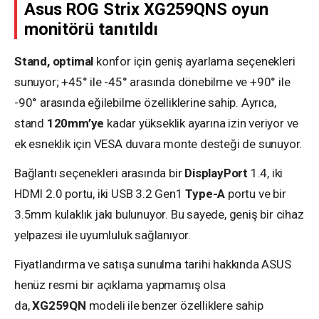
Asus ROG Strix XG259QNS oyun
monitörü tanıtıldı
Stand, optimal
konfor için geniş ayarlama seçenekleri
sunuyor; +45° ile -45° arasında dönebilme ve +90° ile
-90° arasında eğilebilme özelliklerine sahip. Ayrıca,
stand
120mm’ye
kadar yükseklik ayarına izin veriyor ve
ek esneklik için VESA duvara monte desteği de sunuyor.
Bağlantı seçenekleri arasında bir
DisplayPort
1.4, iki
HDMI 2.0 portu, iki USB 3.2 Gen1
Type-A
portu ve bir
3.5mm kulaklık jakı bulunuyor. Bu sayede, geniş bir cihaz
yelpazesi ile uyumluluk sağlanıyor.
Fiyatlandırma ve satışa sunulma tarihi hakkında ASUS
henüz resmi bir açıklama yapmamış olsa
da,
XG259QN
modeli ile benzer özelliklere sahip