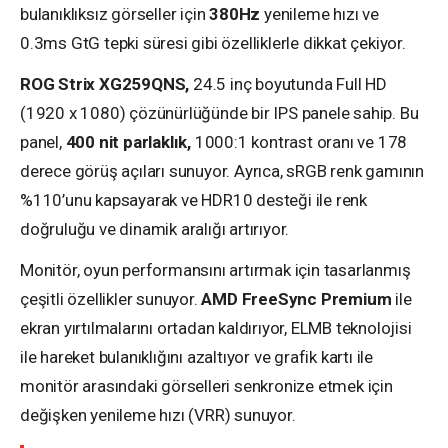
bulanıklıksız görseller için
380Hz
yenileme hızı ve
0.3ms GtG tepki süresi gibi özelliklerle dikkat çekiyor.
ROG Strix XG259QNS,
24.5 inç boyutunda Full HD
(1920 x 1080) çözünürlüğünde bir IPS panele sahip. Bu
panel,
400 nit parlaklık,
1000:1 kontrast oranı ve 178
derece görüş açıları sunuyor. Ayrıca, sRGB renk gamının
%110’unu kapsayarak ve HDR10 desteği ile renk
doğruluğu ve dinamik aralığı artırıyor.
Monitör, oyun performansını artırmak için tasarlanmış
çeşitli özellikler sunuyor.
AMD FreeSync Premium
ile
ekran yırtılmalarını ortadan kaldırıyor, ELMB teknolojisi
ile hareket bulanıklığını azaltıyor ve grafik kartı ile
monitör arasındaki görselleri senkronize etmek için
değişken yenileme hızı (VRR) sunuyor.