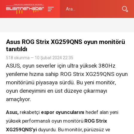
Asus ROG Strix XG259QNS oyun monitörü
tanıtıldı
518 okunma — 10 Şubat 2024 22:35
ASUS, oyun severler için ultra yüksek 380Hz
yenileme hızına sahip ROG Strix XG259QNS oyun
monitörünü piyasaya sürdü. Bu yeni monitör,
oyun deneyimini en üst düzeye çıkarmayı
amaçlıyor.
Asus,
rekabetçi
espor oyuncularını
hedef alan yeni
yüksek performanslı oyun monitörü
ROG Strix
XG259QNS’yi
duyurdu. Bu monitör, pürüzsüz ve