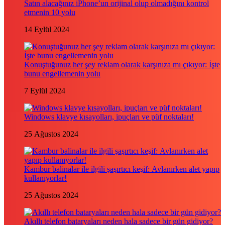
Satın alacağınız iPhone’un orijinal olup olmadığını kontrol
etmenin 10 yolu
14 Eylül 2024
Konuştuğunuz her şey reklam olarak karşınıza mı çıkıyor: İşte
bunu engellemenin yolu
7 Eylül 2024
Windows klavye kısayolları, ipuçları ve püf noktaları!
25 Ağustos 2024
Kambur balinalar ile ilgili şaşırtıcı keşif: Avlanırken alet yapıp
kullanıyorlar!
25 Ağustos 2024
Akıllı telefon bataryaları neden hala sadece bir gün gidiyor?