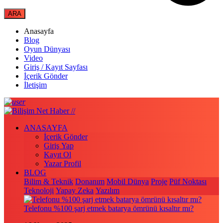
Anasayfa
Blog
Oyun Dünyası
Video
Giriş / Kayıt Sayfası
İçerik Gönder
İletişim
ANASAYFA
İçerik Gönder
Giriş Yap
Kayıt Ol
Yazar Profil
BLOG
Bilim & Teknik
Donanım
Mobil Dünya
Proje
Püf Noktası
Teknoloji
Yapay Zeka
Yazılım
Telefonu %100 şarj etmek batarya ömrünü kısaltır mı?