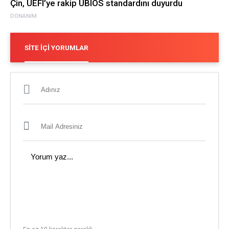
Çin, UEFI’ye rakip UBIOS standardını duyurdu
DONANIM
SITE İÇI YORUMLAR