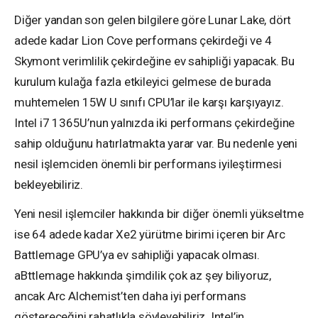
Diğer yandan son gelen bilgilere göre Lunar Lake, dört
adede kadar Lion Cove performans çekirdeği ve 4
Skymont verimlilik çekirdeğine ev sahipliği yapacak. Bu
kurulum kulağa fazla etkileyici gelmese de burada
muhtemelen 15W U sınıfı CPU’lar ile karşı karşıyayız.
Intel i7 1365U’nun yalnızda iki performans çekirdeğine
sahip olduğunu hatırlatmakta yarar var. Bu nedenle yeni
nesil işlemciden önemli bir performans iyileştirmesi
bekleyebiliriz.
Yeni nesil işlemciler hakkında bir diğer önemli yükseltme
ise 64 adede kadar Xe2 yürütme birimi içeren bir Arc
Battlemage GPU’ya ev sahipliği yapacak olması.
aBttlemage hakkında şimdilik çok az şey biliyoruz,
ancak Arc Alchemist’ten daha iyi performans
göstereceğini rahatlıkla söyleyebiliriz. Intel’in