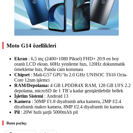
Moto G14 özellikleri
Ekran
: 6,5 inç (2400×1080 Piksel) FHD+ 20:9 en boy
oranlı LCD ekran, 60Hz yenileme hızı, 120Hz dokunmatik
örnekleme hızı, Panda cam koruması
Chipset
: Mali-G57 GPU’lu 2.0 GHz UNISOC T616 Octa-
Core 12nm işlemci
RAM/Depolama:
4 GB LPDDR4X RAM, 128 GB UFS 2.2
depolama, microSD ile 1 TB’a kadar genişletilebilir bellek
İşletim Sistemi
: Android 13
Kamera
: 50MP f/1.8 diyaframlı arka kamera, 2MP f/2.4
diyaframlı makro kamera, 8MP f/2.4 diyaframlı ön kamera
Pil
: 20W hızlı şarjlı 5000mAh pil
Bunu paylaş: