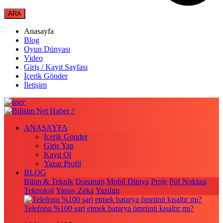
Anasayfa
Blog
Oyun Dünyası
Video
Giriş / Kayıt Sayfası
İçerik Gönder
İletişim
ANASAYFA
İçerik Gönder
Giriş Yap
Kayıt Ol
Yazar Profil
BLOG
Bilim & Teknik
Donanım
Mobil Dünya
Proje
Püf Noktası
Teknoloji
Yapay Zeka
Yazılım
Telefonu %100 şarj etmek batarya ömrünü kısaltır mı?