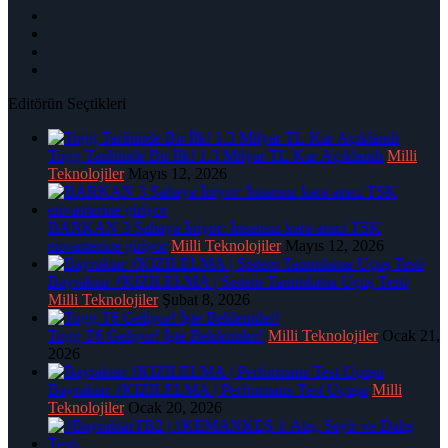
Editörün Seçtikleri
Togg Tarihinde Bir İlk! 1.3 Milyar TL Kar Açıklandı
Milli
Teknolojiler
Mayıs 12, 2026
BARKAN 3 Sahaya İniyor: İnsansız kara aracı TSK
envanterine giriyor
Milli Teknolojiler
Mayıs 12, 2026
Bayraktar #KIZILELMA | Sistem Tanımlama Uçuş Testi
Milli Teknolojiler
Şubat 8, 2026
Togg T6 Geliyor! İşte Beklentiler!
Milli Teknolojiler
Ocak 21,
2026
Bayraktar #KIZILELMA | Performans Test Uçuşu
Milli
Teknolojiler
Ocak 20, 2026