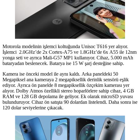
Motorola modelinin işlemci koltuğunda Unisoc T616 yer alıyor.
İşlemci 2.0GHz’de 2x Cortex-A75 ve 1.8GHz’de 6x A55 ile 12nm
yonga seti ve ayrıca Mali-G57 MP1 kullanıyor. Cihaz, 5.000 mAh
bataryadan beslenecek. Batarya ise 15 W şarj desteğine sahip.
Kamera ise önceki model ile aynı kaldı. Arka paneldeki 50
Megapiksel ana kameraya 2 megapiksellik derinlik sensörü eşlik
ediyor. Ayrıca ön panelde 8 megapiksellik özçekim kamerası yer
alıyor. Dolby Atmos özellikli stereo hoparlörlere sahip cihaz, 4 GB
RAM ve 128 GB depolama ile geliyor. Ek olarak microSD yuvası
bulunduruyor. Cihaz ön satışta 90 dolardan listelendi. Daha sonra ise
120 dolar seviyelerine çıkacak.