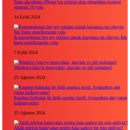
Satın alacağınız iPhone’un orijinal olup olmadığını kontrol
etmenin 10 yolu
14 Eylül 2024
Konuştuğunuz her şey reklam olarak karşınıza mı çıkıyor: İşte
bunu engellemenin yolu
7 Eylül 2024
Windows klavye kısayolları, ipuçları ve püf noktaları!
25 Ağustos 2024
Kambur balinalar ile ilgili şaşırtıcı keşif: Avlanırken alet yapıp
kullanıyorlar!
25 Ağustos 2024
Akıllı telefon bataryaları neden hala sadece bir gün gidiyor?