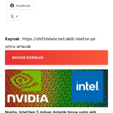
Facebook
X
Kaynak :
https://shiftdelete.net/akilli-telefon-pil-
omru-artacak
BENZER İÇERIKLER
Nvidia, Intel’den 5 milyar dolarlık hisse satın aldı