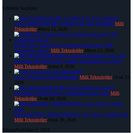
Editörün Seçtikleri
Togg Tarihinde Bir İlk! 1.3 Milyar TL Kar Açıklandı
Milli
Teknolojiler
Mayıs 12, 2026
BARKAN 3 Sahaya İniyor: İnsansız kara aracı TSK
envanterine giriyor
Milli Teknolojiler
Mayıs 12, 2026
Bayraktar #KIZILELMA | Sistem Tanımlama Uçuş Testi
Milli Teknolojiler
Şubat 8, 2026
Togg T6 Geliyor! İşte Beklentiler!
Milli Teknolojiler
Ocak 21,
2026
Bayraktar #KIZILELMA | Performans Test Uçuşu
Milli
Teknolojiler
Ocak 20, 2026
#BayraktarTB2 | #KEMANKEŞ-1 Atış, Seyir ve Dalış Testi
Milli Teknolojiler
Ocak 20, 2026
BilisimNetHaber © 2019