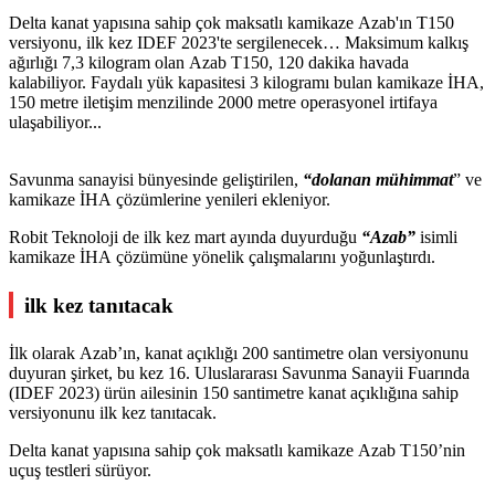
Delta kanat yapısına sahip çok maksatlı kamikaze Azab'ın T150
versiyonu, ilk kez IDEF 2023'te sergilenecek… Maksimum kalkış
ağırlığı 7,3 kilogram olan Azab T150, 120 dakika havada
kalabiliyor. Faydalı yük kapasitesi 3 kilogramı bulan kamikaze İHA,
150 metre iletişim menzilinde 2000 metre operasyonel irtifaya
ulaşabiliyor...
Savunma sanayisi bünyesinde geliştirilen,
“dolanan mühimmat
” ve
kamikaze İHA çözümlerine yenileri ekleniyor.
Robit Teknoloji de ilk kez mart ayında duyurduğu
“Azab”
isimli
kamikaze İHA çözümüne yönelik çalışmalarını yoğunlaştırdı.
ilk kez tanıtacak
İlk olarak Azab’ın, kanat açıklığı 200 santimetre olan versiyonunu
duyuran şirket, bu kez 16. Uluslararası Savunma Sanayii Fuarında
(IDEF 2023) ürün ailesinin 150 santimetre kanat açıklığına sahip
versiyonunu ilk kez tanıtacak.
Delta kanat yapısına sahip çok maksatlı kamikaze Azab T150’nin
uçuş testleri sürüyor.