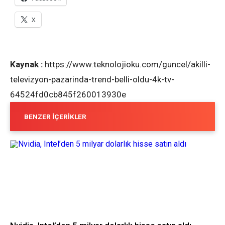
X
Kaynak :
https://www.teknolojioku.com/guncel/akilli-
televizyon-pazarinda-trend-belli-oldu-4k-tv-
64524fd0cb845f260013930e
BENZER İÇERIKLER