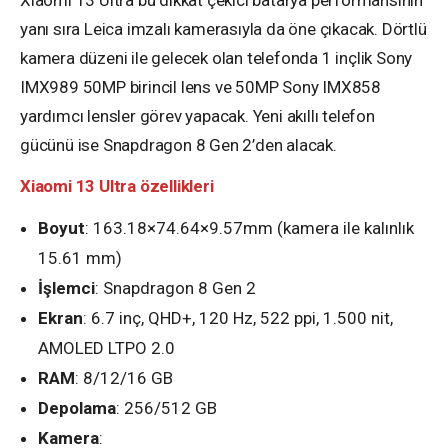
Xiaomi 13 Ultra bu dikkat çekici batarya performansının
yanı sıra Leica imzalı kamerasıyla da öne çıkacak. Dörtlü
kamera düzeni ile gelecek olan telefonda 1 inçlik Sony
IMX989 50MP birincil lens ve 50MP Sony IMX858
yardımcı lensler görev yapacak. Yeni akıllı telefon
gücünü ise Snapdragon 8 Gen 2’den alacak.
Xiaomi 13 Ultra özellikleri
Boyut
: 163.18×74.64×9.57mm (kamera ile kalınlık
15.61 mm)
İşlemci
: Snapdragon 8 Gen 2
Ekran
: 6.7 inç, QHD+, 120 Hz, 522 ppi, 1.500 nit,
AMOLED LTPO 2.0
RAM
: 8/12/16 GB
Depolama
: 256/512 GB
Kamera
: