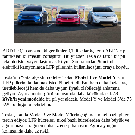
ABD ile Çin arasındaki gerilimler, Çinli tedarikçilerin ABD’de pil
fabrikaları kurmasını zorlaştırdı. Bu yüzden Tesla da farklı bir pil
teknolojisini yaygınlaştırmak istiyor. Son raporlar,
Semi
adlı
elektrikli kamyonlarda LFP pillerinin kullanılacağını ortaya koydu.
Tesla’nın “orta ölçekli modeller” olan
Model 3
ve
Model Y
için
LFP pillerini kullanmak istediği belirtildi. Bu, hem daha fazla araç
üretilebileceği hem de daha uygun fiyatlı olabileceği anlamına
geliyor. Ayrıca motor gücü konusunda daha küçük olacak
53
kWh’lı yeni modelde
bu pil yer alacak. Model Y ve Model 3’de 75
kWh olduğunu belirtelim.
Tesla şu anda Model 3 ve Model Y’lerin çoğunda nikel bazlı pilleri
tercih ediyor. LFP hücreleri, nikel bazlı hücrelerden daha büyük ve
ağır olmasına rağmen daha az enerji harcıyor. Ayrıca yangın
konusunda daha az riskli.