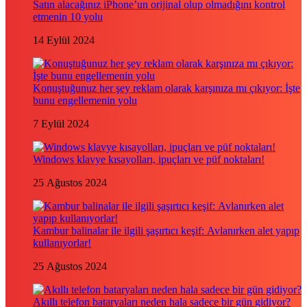
Satın alacağınız iPhone’un orijinal olup olmadığını kontrol
etmenin 10 yolu
14 Eylül 2024
Konuştuğunuz her şey reklam olarak karşınıza mı çıkıyor: İşte
bunu engellemenin yolu
7 Eylül 2024
Windows klavye kısayolları, ipuçları ve püf noktaları!
25 Ağustos 2024
Kambur balinalar ile ilgili şaşırtıcı keşif: Avlanırken alet yapıp
kullanıyorlar!
25 Ağustos 2024
Akıllı telefon bataryaları neden hala sadece bir gün gidiyor?