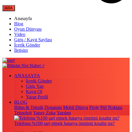
Anasayfa
Blog
Oyun Dünyası
Video
Giriş / Kayıt Sayfası
İçerik Gönder
İletişim
ANASAYFA
İçerik Gönder
Giriş Yap
Kayıt Ol
Yazar Profil
BLOG
Bilim & Teknik
Donanım
Mobil Dünya
Proje
Püf Noktası
Teknoloji
Yapay Zeka
Yazılım
Telefonu %100 şarj etmek batarya ömrünü kısaltır mı?