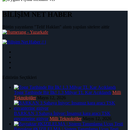
BİLİŞİM NET HABER
Bütün yayınların "Telif Hakları" alıntı yapılan sitelere aittir
|
Editörün Seçtikleri
Togg Tarihinde Bir İlk! 1.3 Milyar TL Kar Açıklandı
Milli
Teknolojiler
Mayıs 12, 2026
BARKAN 3 Sahaya İniyor: İnsansız kara aracı TSK
envanterine giriyor
Milli Teknolojiler
Mayıs 12, 2026
Bayraktar #KIZILELMA | Sistem Tanımlama Uçuş Testi