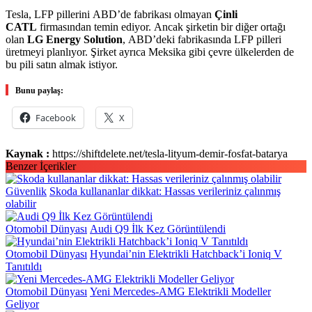
Tesla, LFP pillerini ABD’de fabrikası olmayan
Çinli
CATL
firmasından temin ediyor. Ancak şirketin bir diğer ortağı
olan
LG Energy Solution
, ABD’deki fabrikasında LFP pilleri
üretmeyi planlıyor. Şirket ayrıca Meksika gibi çevre ülkelerden de
bu pili satın almak istiyor.
Bunu paylaş:
Facebook
X
Kaynak :
https://shiftdelete.net/tesla-lityum-demir-fosfat-batarya
Benzer İçerikler
Güvenlik
Skoda kullananlar dikkat: Hassas verileriniz çalınmış
olabilir
Otomobil Dünyası
Audi Q9 İlk Kez Görüntülendi
Otomobil Dünyası
Hyundai’nin Elektrikli Hatchback’i Ioniq V
Tanıtıldı
Otomobil Dünyası
Yeni Mercedes-AMG Elektrikli Modeller
Geliyor