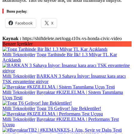
aktarabiliyor. Tabi bu sayede araç bir anda hızlanmaya başlıyor.
Bunu paylaş:
Facebook
X
Kaynak :
https://shiftdelete.net/togg-t10x-vs-honda-civic-video
Benzer İçerikler
Milli Teknolojiler
Togg Tarihinde Bir İlk! 1.3 Milyar TL Kar
Açıklandı
Milli Teknolojiler
BARKAN 3 Sahaya İniyor: İnsansız kara aracı
TSK envanterine giriyor
Milli Teknolojiler
Bayraktar #KIZILELMA | Sistem Tanımlama
Uçuş Testi
Milli Teknolojiler
Togg T6 Geliyor! İşte Beklentiler!
Milli Teknolojiler
Bayraktar #KIZILELMA | Performans Test
Uçuşu