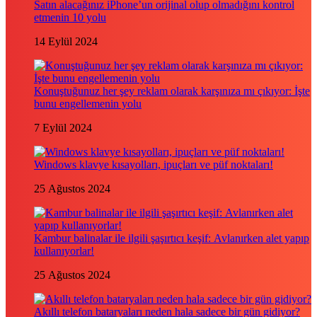
Satın alacağınız iPhone’un orijinal olup olmadığını kontrol
etmenin 10 yolu
14 Eylül 2024
Konuştuğunuz her şey reklam olarak karşınıza mı çıkıyor: İşte
bunu engellemenin yolu
7 Eylül 2024
Windows klavye kısayolları, ipuçları ve püf noktaları!
25 Ağustos 2024
Kambur balinalar ile ilgili şaşırtıcı keşif: Avlanırken alet yapıp
kullanıyorlar!
25 Ağustos 2024
Akıllı telefon bataryaları neden hala sadece bir gün gidiyor?