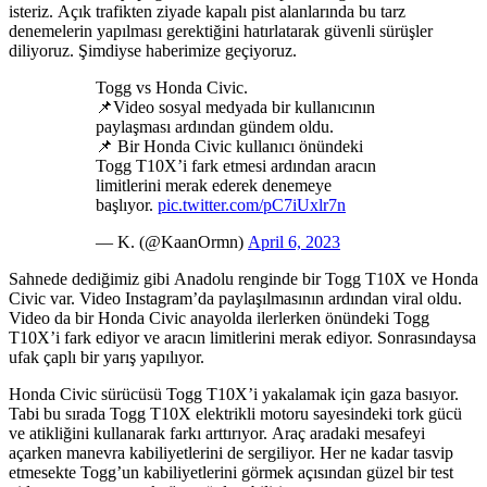
isteriz. Açık trafikten ziyade kapalı pist alanlarında bu tarz
denemelerin yapılması gerektiğini hatırlatarak güvenli sürüşler
diliyoruz. Şimdiyse haberimize geçiyoruz.
Togg vs Honda Civic.
📌Video sosyal medyada bir kullanıcının
paylaşması ardından gündem oldu.
📌 Bir Honda Civic kullanıcı önündeki
Togg T10X’i fark etmesi ardından aracın
limitlerini merak ederek denemeye
başlıyor.
pic.twitter.com/pC7iUxlr7n
— K. (@KaanOrmn)
April 6, 2023
Sahnede dediğimiz gibi Anadolu renginde bir Togg T10X ve Honda
Civic var. Video Instagram’da paylaşılmasının ardından viral oldu.
Video da bir Honda Civic anayolda ilerlerken önündeki Togg
T10X’i fark ediyor ve aracın limitlerini merak ediyor. Sonrasındaysa
ufak çaplı bir yarış yapılıyor.
Honda Civic sürücüsü Togg T10X’i yakalamak için gaza basıyor.
Tabi bu sırada Togg T10X elektrikli motoru sayesindeki tork gücü
ve atikliğini kullanarak farkı arttırıyor. Araç aradaki mesafeyi
açarken manevra kabiliyetlerini de sergiliyor. Her ne kadar tasvip
etmesekte Togg’un kabiliyetlerini görmek açısından güzel bir test