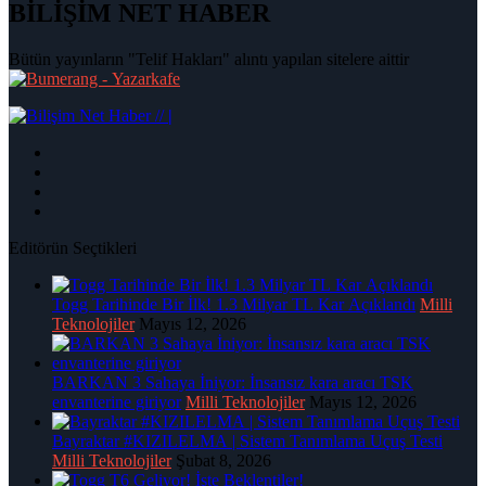
BİLİŞİM NET HABER
Bütün yayınların "Telif Hakları" alıntı yapılan sitelere aittir
|
Editörün Seçtikleri
Togg Tarihinde Bir İlk! 1.3 Milyar TL Kar Açıklandı
Milli
Teknolojiler
Mayıs 12, 2026
BARKAN 3 Sahaya İniyor: İnsansız kara aracı TSK
envanterine giriyor
Milli Teknolojiler
Mayıs 12, 2026
Bayraktar #KIZILELMA | Sistem Tanımlama Uçuş Testi
Milli Teknolojiler
Şubat 8, 2026