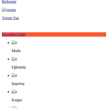
Beğenme
Yorum Yaz
Favorilere Ekle
Mutlu
Eğlenmiş
Şaşırmış
Kızgın