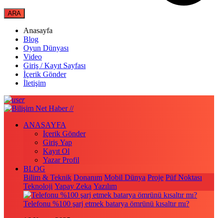
Anasayfa
Blog
Oyun Dünyası
Video
Giriş / Kayıt Sayfası
İçerik Gönder
İletişim
ANASAYFA
İçerik Gönder
Giriş Yap
Kayıt Ol
Yazar Profil
BLOG
Bilim & Teknik
Donanım
Mobil Dünya
Proje
Püf Noktası
Teknoloji
Yapay Zeka
Yazılım
Telefonu %100 şarj etmek batarya ömrünü kısaltır mı?