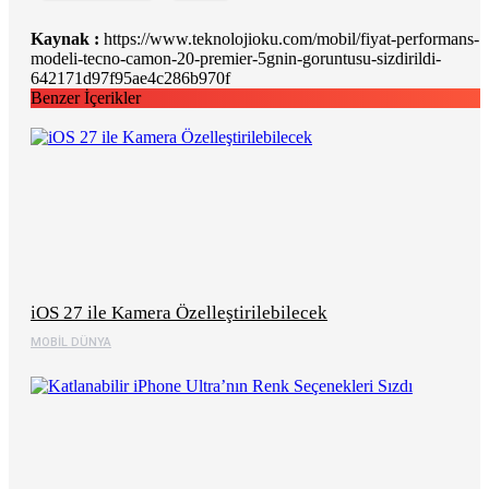
Kaynak :
https://www.teknolojioku.com/mobil/fiyat-performans-
modeli-tecno-camon-20-premier-5gnin-goruntusu-sizdirildi-
642171d97f95ae4c286b970f
Benzer İçerikler
iOS 27 ile Kamera Özelleştirilebilecek
MOBIL DÜNYA