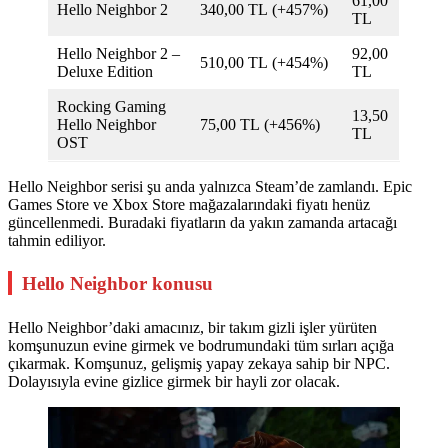
61,00
Hello Neighbor 2
340,00 TL (+457%)
TL
Hello Neighbor 2 –
92,00
510,00 TL (+454%)
Deluxe Edition
TL
Rocking Gaming
13,50
Hello Neighbor
75,00 TL (+456%)
TL
OST
Hello Neighbor serisi şu anda yalnızca Steam’de zamlandı. Epic
Games Store ve Xbox Store mağazalarındaki fiyatı henüz
güncellenmedi. Buradaki fiyatların da yakın zamanda artacağı
tahmin ediliyor.
Hello Neighbor konusu
Hello Neighbor’daki amacınız, bir takım gizli işler yürüten
komşunuzun evine girmek ve bodrumundaki tüm sırları açığa
çıkarmak. Komşunuz, gelişmiş yapay zekaya sahip bir NPC.
Dolayısıyla evine gizlice girmek bir hayli zor olacak.