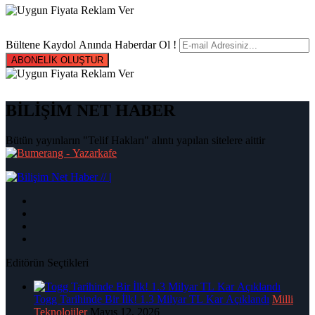
Bültene Kaydol Anında Haberdar Ol !
ABONELİK OLUŞTUR
BİLİŞİM NET HABER
Bütün yayınların "Telif Hakları" alıntı yapılan sitelere aittir
|
Editörün Seçtikleri
Togg Tarihinde Bir İlk! 1.3 Milyar TL Kar Açıklandı
Milli
Teknolojiler
Mayıs 12, 2026