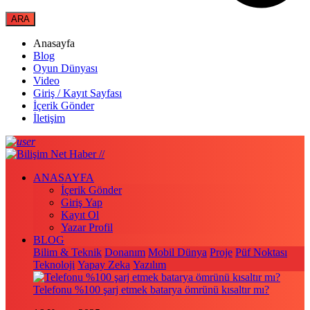
Anasayfa
Blog
Oyun Dünyası
Video
Giriş / Kayıt Sayfası
İçerik Gönder
İletişim
ANASAYFA
İçerik Gönder
Giriş Yap
Kayıt Ol
Yazar Profil
BLOG
Bilim & Teknik
Donanım
Mobil Dünya
Proje
Püf Noktası
Teknoloji
Yapay Zeka
Yazılım
Telefonu %100 şarj etmek batarya ömrünü kısaltır mı?