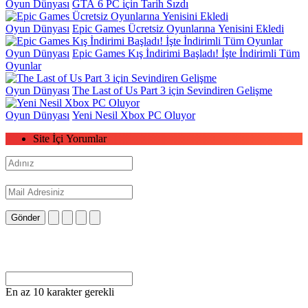
Oyun Dünyası
GTA 6 PC için Tarih Sızdı
Oyun Dünyası
Epic Games Ücretsiz Oyunlarına Yenisini Ekledi
Oyun Dünyası
Epic Games Kış İndirimi Başladı! İşte İndirimli Tüm
Oyunlar
Oyun Dünyası
The Last of Us Part 3 için Sevindiren Gelişme
Oyun Dünyası
Yeni Nesil Xbox PC Oluyor
Site İçi Yorumlar
Gönder
En az 10 karakter gerekli