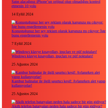
Satın alacağınız iPhone’un orijinal olup olmadığını kontrol
etmenin 10 yolu
14 Eylül 2024
Konuştuğunuz her şey reklam olarak karşınıza mı çıkıyor: İşte
bunu engellemenin yolu
7 Eylül 2024
Windows klavye kısayolları, ipuçları ve püf noktaları!
25 Ağustos 2024
Kambur balinalar ile ilgili şaşırtıcı keşif: Avlanırken alet yapıp
kullanıyorlar!
25 Ağustos 2024
Akıllı telefon bataryaları neden hala sadece bir gün gidiyor?