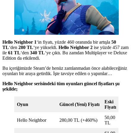
Hello Neighbor 1
‘in fiyatı, yüzde 460 oranında bir artışla
50
TL
‘den
280 TL
‘ye yükseldi.
Hello Neighbor 2
ise yüzde 457 zam
ile
61 TL
‘den
340 TL
‘ye çıktı. Bu zamdan Multiplayer ve Deluxe
Edition da etkilendi.
Bu içeriğimizde Steam’de henüz zamlanmadan önce alabileceğiniz
oyunları bir araya getirdik. İşte tavsiye edilen o yapımlar…
Hello Neighbor serisindeki tüm oyunları güncel fiyatları şu
şekilde;
Eski
Oyun
Güncel (Yeni)
Fiyatı
Fiyatı
50,00
Hello Neighbor
280,00 TL (+460%)
TL