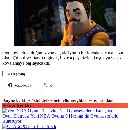
Onun evinde olduğunuz zaman, aksiyonlu bir kovalamacaya hazır
olun. Çünkü sizi fark ettiğinde, hızlıca peşinizden koşmaya ve sizi
kovalamaya başlayacaktır.
Bunu paylaş:
Facebook
X
Kaynak :
https://shiftdelete.net/hello-neighbor-serisi-zamlandi
Benzer İçerikler
Oyun Dünyası
Yeni NBA Oyunu 9 Haziran’da Oyunseverlerle
Buluşuyor