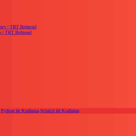
y | TRT Belgesel
Python ile Kodlama
Scratch ile Kodlama