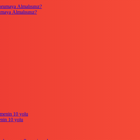
umaya Almalısınız?
enin 10 yolu