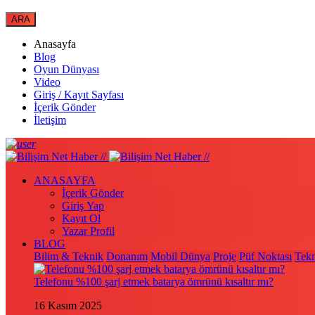
Anasayfa
Blog
Oyun Dünyası
Video
Giriş / Kayıt Sayfası
İçerik Gönder
İletişim
ANASAYFA
İçerik Gönder
Giriş Yap
Kayıt Ol
Yazar Profil
BLOG
Bilim & Teknik
Donanım
Mobil Dünya
Proje
Püf Noktası
Tekn
Telefonu %100 şarj etmek batarya ömrünü kısaltır mı?
16 Kasım 2025