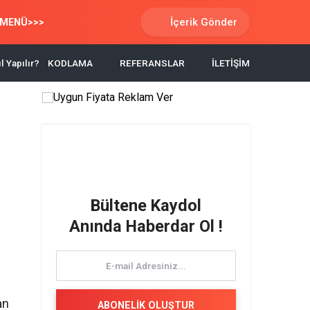
İçerik Gönder
MENÜ>>>
l Yapılır?
KODLAMA
REFERANSLAR
İLETİŞİM
Bültene Kaydol
Anında Haberdar Ol !
an
ABONELİK OLUŞTUR