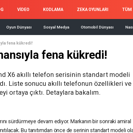
OG
VİDEO
KODLAMA
ZEKA OYUNLARI
TÜM 
Oyun Dünyası
Sosyal Medya
Otomobil Dünyası
Nası
la fena kükredi!
ansıyla fena kükredi!
 X6 akıllı telefon serisinin standart modeli
 Liste sonucu akıllı telefonun özellikleri ve
i ortaya çıktı. Detaylara bakalım.
larını sürdürmeye devam ediyor. Markanın bir sonraki amiral
nıtılacak. Bu tanıtımdan önce de serinin standart modeli ol