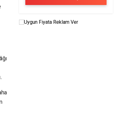
e
ığı
.
aha
m