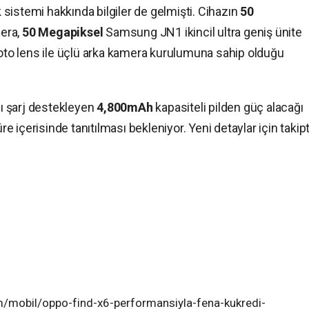
sistemi hakkında bilgiler de gelmişti. Cihazın
50
era,
50 Megapiksel
Samsung JN1 ikincil ultra geniş ünite
to lens ile üçlü arka kamera kurulumuna sahip olduğu
lı şarj destekleyen
4,800mAh
kapasiteli pilden güç alacağı
üre içerisinde tanıtılması bekleniyor. Yeni detaylar için takip
m/mobil/oppo-find-x6-performansiyla-fena-kukredi-