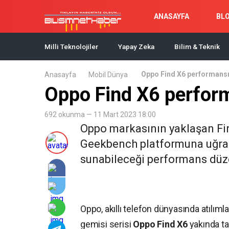
ANASAYFA
BL
Milli Teknolojiler
Yapay Zeka
Bilim & Teknik
Oppo Find X6 performansıy
Anasayfa
Mobil Dünya
Oppo Find X6 perform
692 okunma — 11 Mart 2023 18:00
Oppo markasının yaklaşan Find
Geekbench platformuna uğradı.
sunabileceği performans düzey
Oppo, akıllı telefon dünyasında atılım
gemisi serisi
Oppo Find X6
yakında ta