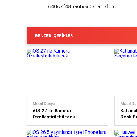
640c7f486a6bea031a13fc5c
BENZER İÇERIKLER
Mobil Dünya
Mobil Dü
iOS 27 ile Kamera
Katlanab
Özelleştirilebilecek
Renk Se