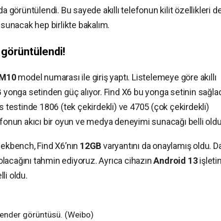
örüntülendi. Bu sayede akıllı telefonun kilit özellikleri d
 sunacak hep birlikte bakalım.
görüntülendi!
M10
model numarası ile giriş yaptı. Listelemeye göre akıllı
G
yonga setinden güç alıyor. Find X6 bu yonga setinin sağlad
estinde 1806 (tek çekirdekli) ve 4705 (çok çekirdekli)
telefonun akıcı bir oyun ve medya deneyimi sunacağı belli oldu
Geekbench, Find X6’nın
12GB
varyantını da onaylamış oldu. D
lacağını tahmin ediyoruz. Ayrıca cihazın
Android 13
işleti
li oldu.
render görüntüsü. (Weibo)