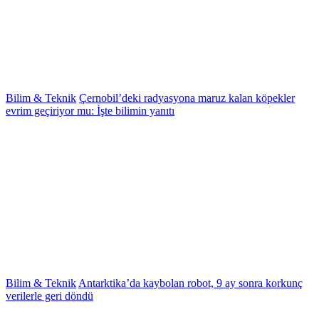
Bilim & Teknik
Çernobil’deki radyasyona maruz kalan köpekler
evrim geçiriyor mu: İşte bilimin yanıtı
Bilim & Teknik
Antarktika’da kaybolan robot, 9 ay sonra korkunç
verilerle geri döndü