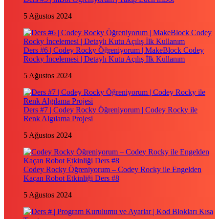
5 Ağustos 2024
Ders #6 | Codey Rocky Öğreniyorum | MakeBlock Codey
Rocky İncelemesi | Detaylı Kutu Açılış İlk Kullanım
5 Ağustos 2024
Ders #7 | Codey Rocky Öğreniyorum | Codey Rocky ile
Renk Algılama Projesi
5 Ağustos 2024
Codey Rocky Öğreniyorum – Codey Rocky ile Engelden
Kaçan Robot Etkinliği Ders #8
5 Ağustos 2024