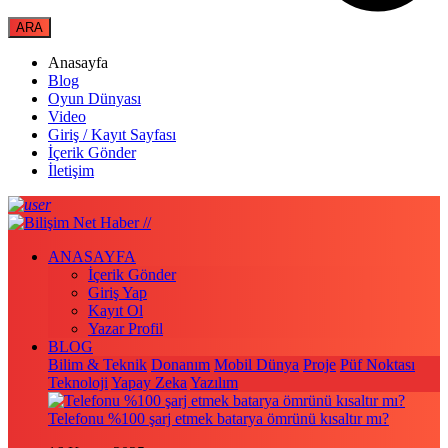
Anasayfa
Blog
Oyun Dünyası
Video
Giriş / Kayıt Sayfası
İçerik Gönder
İletişim
ANASAYFA
İçerik Gönder
Giriş Yap
Kayıt Ol
Yazar Profil
BLOG
Bilim & Teknik
Donanım
Mobil Dünya
Proje
Püf Noktası
Teknoloji
Yapay Zeka
Yazılım
Telefonu %100 şarj etmek batarya ömrünü kısaltır mı?