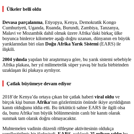
Ülkeler belli oldu
Devasa parçalanma
, Etiyopya, Kenya, Demokratik Kongo
Cumhuriyeti, Uganda, Ruanda, Burundi, Zambiya, Tanzanya,
Malavi ve Mozambik dahil olmak üzere Afrika’daki birkaç ülke
boyunca binlerce kilometre aşağı doğru uzanan, dünyanın en büyük
yarıklarından biri olan
Doğu Afrika Yarık Sistemi
(EARS) ile
ilişkili.
2004 yılında
yapılan bir araştırmaya göre, bu yarık sistemi sebebiyle
Afrika plakası, her yıl milimetrelik süper yavaş bir hızla birbirinden
uzaklaşan iki plakaya ayrılıyor.
Çatlak büyümeye devam ediyor
2018’de Kenya’da ortaya çıkan bir çatlak haberi
viral oldu
ve
birçok kişi bunun
Afrika
‘nın gözlerimizin önünde ikiye ayrıldığının
kanıtı olduğunu iddia etti. Bu ürkütücü sahne EARS ile ilgili olsa
da, bunu Afrika’nın büyük bölünmesinin canlı bir kanıtı olarak
sunmak tam olarak doğru olmayacaktır.
Muhtemelen vadinin düzenli riftleşme aktivitesinin oldukça
yerelleştirilmiş bir ifadesiydi.
EARS,
yaklaşık
25 milyon yıldır
bu