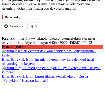
sürece devam ediyor ve Kenya’daki çatlak, kıtada meydana
gelenlerin dolaylı bir fısıltısı olarak yorumlanabilir.
Bunu paylaş:
Facebook
X
Kaynak :
https://www.teknolojioku.com/guncel/dunyaya-neler-
oluyor-bir-kita-ikiye-bolunuyor-640bac9007c45f2d746f6d52
Benzer İçerikler
Bilim & Teknik
Bilim insanları evrenin dev kara delikleri nasıl
oluşturduğunu keşfetti
Bilim & Teknik
Bilim kurgu filmleri gerçek oluyor: Rusya
“Yerçekimli” istasyon kuracak!