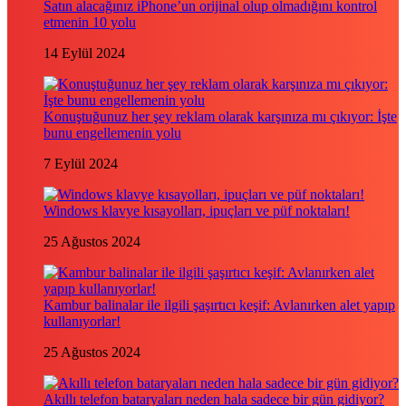
Satın alacağınız iPhone’un orijinal olup olmadığını kontrol
etmenin 10 yolu
14 Eylül 2024
Konuştuğunuz her şey reklam olarak karşınıza mı çıkıyor: İşte
bunu engellemenin yolu
7 Eylül 2024
Windows klavye kısayolları, ipuçları ve püf noktaları!
25 Ağustos 2024
Kambur balinalar ile ilgili şaşırtıcı keşif: Avlanırken alet yapıp
kullanıyorlar!
25 Ağustos 2024
Akıllı telefon bataryaları neden hala sadece bir gün gidiyor?