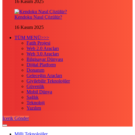
16 Kasım 2025
Kendoku Nasıl Çözülür?
16 Kasım 2025
TÜM MENÜ>>>
Fatih Projesi
Web 2.0 Araçları
Web 3.0 Araçları
Bilgisayar Dünyası
Dijital Platform
Donanım
Geleceğin Araçları
Giyilebilir Teknolojiler
Güvenlik
Mobil Dünya
Sağlık
Teknoloji
Yazılım
İçerik Gönder
Milli Teknolojiler