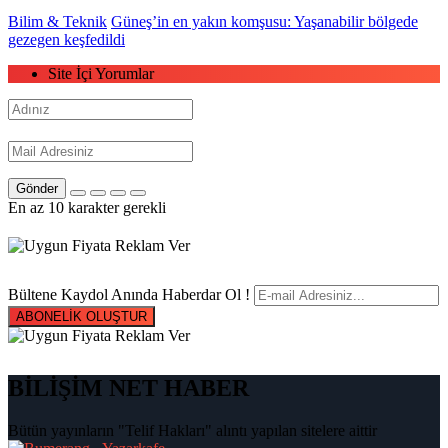
Bilim & Teknik
Güneş’in en yakın komşusu: Yaşanabilir bölgede
gezegen keşfedildi
Site İçi Yorumlar
Gönder
En az 10 karakter gerekli
Bültene Kaydol Anında Haberdar Ol !
ABONELİK OLUŞTUR
BİLİŞİM NET HABER
Bütün yayınların "Telif Hakları" alıntı yapılan sitelere aittir