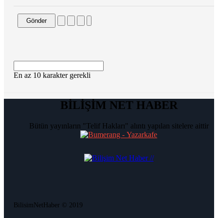
Gönder
En az 10 karakter gerekli
BİLİŞİM NET HABER
Bütün yayınların "Telif Hakları" alıntı yapılan sitelere aittir
BilisimNetHaber © 2019