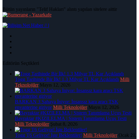
Bütün yayınların "Telif Hakları" alıntı yapılan sitelere aittir
|
Editörün Seçtikleri
Togg Tarihinde Bir İlk! 1.3 Milyar TL Kar Açıklandı
Milli
Teknolojiler
Mayıs 12, 2026
BARKAN 3 Sahaya İniyor: İnsansız kara aracı TSK
envanterine giriyor
Milli Teknolojiler
Mayıs 12, 2026
Bayraktar #KIZILELMA | Sistem Tanımlama Uçuş Testi
Milli Teknolojiler
Şubat 8, 2026
Togg T6 Geliyor! İşte Beklentiler!
Milli Teknolojiler
Ocak 21,