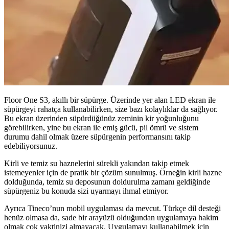
Floor One S3, akıllı bir süpürge. Üzerinde yer alan LED ekran ile
süpürgeyi rahatça kullanabilirken, size bazı kolaylıklar da sağlıyor.
Bu ekran üzerinden süpürdüğünüz zeminin kir yoğunluğunu
görebilirken, yine bu ekran ile emiş gücü, pil ömrü ve sistem
durumu dahil olmak üzere süpürgenin performansını takip
edebiliyorsunuz.
Kirli ve temiz su haznelerini sürekli yakından takip etmek
istemeyenler için de pratik bir çözüm sunulmuş. Örneğin kirli hazne
dolduğunda, temiz su deposunun doldurulma zamanı geldiğinde
süpürgeniz bu konuda sizi uyarmayı ihmal etmiyor.
Ayrıca Tineco’nun mobil uygulaması da mevcut. Türkçe dil desteği
henüz olmasa da, sade bir arayüzü olduğundan uygulamaya hakim
olmak çok vaktinizi almayacak. Uygulamayı kullanabilmek için