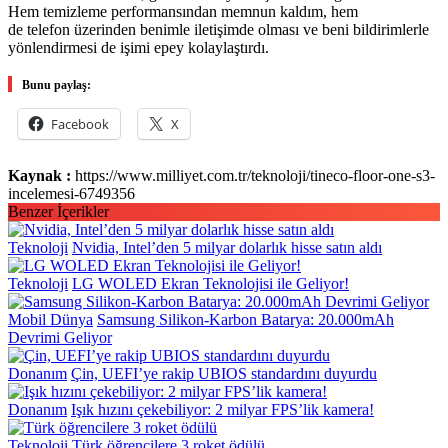
Hem temizleme performansından memnun kaldım, hem
de telefon üzerinden benimle iletişimde olması ve beni bildirimlerle
yönlendirmesi de işimi epey kolaylaştırdı.
Bunu paylaş:
Facebook
X
Kaynak :
https://www.milliyet.com.tr/teknoloji/tineco-floor-one-s3-
incelemesi-6749356
Benzer İçerikler
Teknoloji
Nvidia, Intel’den 5 milyar dolarlık hisse satın aldı
Teknoloji
LG WOLED Ekran Teknolojisi ile Geliyor!
Mobil Dünya
Samsung Silikon-Karbon Batarya: 20.000mAh
Devrimi Geliyor
Donanım
Çin, UEFI’ye rakip UBIOS standardını duyurdu
Donanım
Işık hızını çekebiliyor: 2 milyar FPS’lik kamera!
Teknoloji
Türk öğrencilere 3 roket ödülü