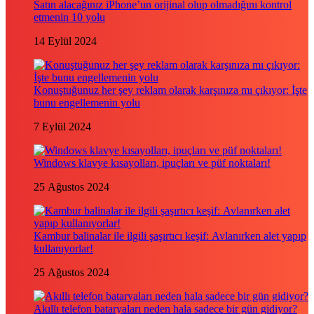
Satın alacağınız iPhone’un orijinal olup olmadığını kontrol
etmenin 10 yolu
14 Eylül 2024
Konuştuğunuz her şey reklam olarak karşınıza mı çıkıyor: İşte
bunu engellemenin yolu
7 Eylül 2024
Windows klavye kısayolları, ipuçları ve püf noktaları!
25 Ağustos 2024
Kambur balinalar ile ilgili şaşırtıcı keşif: Avlanırken alet yapıp
kullanıyorlar!
25 Ağustos 2024
Akıllı telefon bataryaları neden hala sadece bir gün gidiyor?