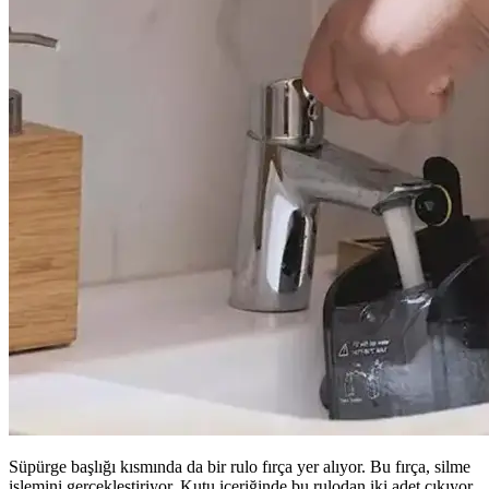
Süpürge başlığı kısmında da bir rulo fırça yer alıyor. Bu fırça, silme
işlemini gerçekleştiriyor. Kutu içeriğinde bu rulodan iki adet çıkıyor.