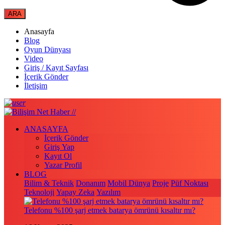
Anasayfa
Blog
Oyun Dünyası
Video
Giriş / Kayıt Sayfası
İçerik Gönder
İletişim
ANASAYFA
İçerik Gönder
Giriş Yap
Kayıt Ol
Yazar Profil
BLOG
Bilim & Teknik
Donanım
Mobil Dünya
Proje
Püf Noktası
Teknoloji
Yapay Zeka
Yazılım
Telefonu %100 şarj etmek batarya ömrünü kısaltır mı?