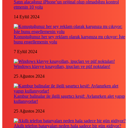
Satın alacağınız iPhone’un orijinal olup olmadığını kontrol
etmenin 10 yolu
14 Eylül 2024
Konuştuğunuz her şey reklam olarak karşınıza mı çıkıyor: İşte
bunu engellemenin yolu
7 Eylül 2024
Windows klavye kısayolları, ipuçları ve püf noktaları!
25 Ağustos 2024
Kambur balinalar ile ilgili şaşırtıcı keşif: Avlanırken alet yapıp
kullanıyorlar!
25 Ağustos 2024
Akıllı telefon bataryaları neden hala sadece bir gün gidiyor?