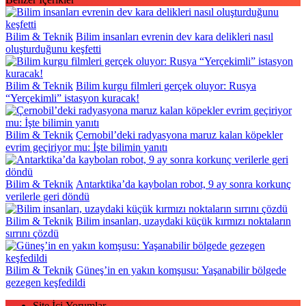
Bilim & Teknik
Bilim insanları evrenin dev kara delikleri nasıl
oluşturduğunu keşfetti
Bilim & Teknik
Bilim kurgu filmleri gerçek oluyor: Rusya
“Yerçekimli” istasyon kuracak!
Bilim & Teknik
Çernobil’deki radyasyona maruz kalan köpekler
evrim geçiriyor mu: İşte bilimin yanıtı
Bilim & Teknik
Antarktika’da kaybolan robot, 9 ay sonra korkunç
verilerle geri döndü
Bilim & Teknik
Bilim insanları, uzaydaki küçük kırmızı noktaların
sırrını çözdü
Bilim & Teknik
Güneş’in en yakın komşusu: Yaşanabilir bölgede
gezegen keşfedildi
Site İçi Yorumlar