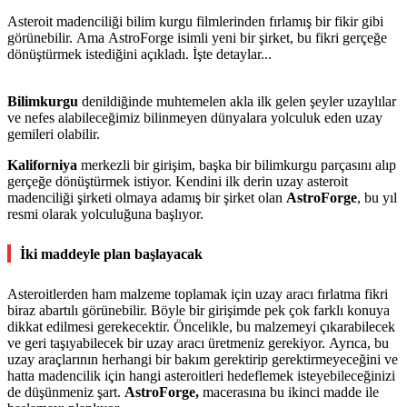
Asteroit madenciliği bilim kurgu filmlerinden fırlamış bir fikir gibi
görünebilir. Ama AstroForge isimli yeni bir şirket, bu fikri gerçeğe
dönüştürmek istediğini açıkladı. İşte detaylar...
Bilimkurgu
denildiğinde muhtemelen akla ilk gelen şeyler uzaylılar
ve nefes alabileceğimiz bilinmeyen dünyalara yolculuk eden uzay
gemileri olabilir.
Kaliforniya
merkezli bir girişim, başka bir bilimkurgu parçasını alıp
gerçeğe dönüştürmek istiyor. Kendini ilk derin uzay asteroit
madenciliği şirketi olmaya adamış bir şirket olan
AstroForge
, bu yıl
resmi olarak yolculuğuna başlıyor.
İki maddeyle plan başlayacak
Asteroitlerden ham malzeme toplamak için uzay aracı fırlatma fikri
biraz abartılı görünebilir. Böyle bir girişimde pek çok farklı konuya
dikkat edilmesi gerekecektir. Öncelikle, bu malzemeyi çıkarabilecek
ve geri taşıyabilecek bir uzay aracı üretmeniz gerekiyor. Ayrıca, bu
uzay araçlarının herhangi bir bakım gerektirip gerektirmeyeceğini ve
hatta madencilik için hangi asteroitleri hedeflemek isteyebileceğinizi
de düşünmeniz şart.
AstroForge,
macerasına bu ikinci madde ile