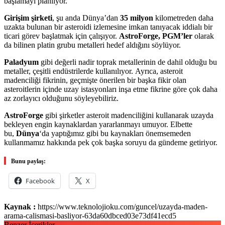
başlamayı planlıyor.
Girişim şirketi
, şu anda Dünya’dan
35 milyon
kilometreden daha
uzakta bulunan bir asteroidi izlemesine imkan tanıyacak iddialı bir
ticari görev başlatmak için çalışıyor.
AstroForge, PGM’ler
olarak
da bilinen platin grubu metalleri hedef aldığını söylüyor.
Paladyum
gibi değerli nadir toprak metallerinin de dahil olduğu bu
metaller, çeşitli endüstrilerde kullanılıyor. Ayrıca, asteroit
madenciliği fikrinin, geçmişte önerilen bir başka fikir olan
asteroitlerin içinde uzay istasyonları inşa etme fikrine göre çok daha
az zorlayıcı olduğunu söyleyebiliriz.
AstroForge
gibi şirketler asteroit madenciliğini kullanarak uzayda
bekleyen engin kaynaklardan yararlanmayı umuyor. Elbette
bu,
Dünya
‘da yaptığımız gibi bu kaynakları önemsemeden
kullanmamız hakkında pek çok başka soruyu da gündeme getiriyor.
Bunu paylaş:
Facebook
X
Kaynak :
https://www.teknolojioku.com/guncel/uzayda-maden-
arama-calismasi-basliyor-63da60dbced03e73df41ecd5
Benzer İçerikler