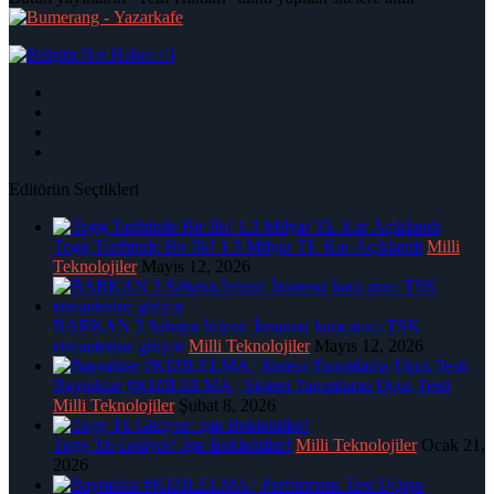
|
Editörün Seçtikleri
Togg Tarihinde Bir İlk! 1.3 Milyar TL Kar Açıklandı
Milli
Teknolojiler
Mayıs 12, 2026
BARKAN 3 Sahaya İniyor: İnsansız kara aracı TSK
envanterine giriyor
Milli Teknolojiler
Mayıs 12, 2026
Bayraktar #KIZILELMA | Sistem Tanımlama Uçuş Testi
Milli Teknolojiler
Şubat 8, 2026
Togg T6 Geliyor! İşte Beklentiler!
Milli Teknolojiler
Ocak 21,
2026