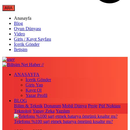
Anasayfa
Blog
Oyun Dünyası
Video
Giriş / Kayıt Sayfası
İçerik Gönder
İletişim
ANASAYFA
İçerik Gönder
Giriş Yap
Kayıt Ol
Yazar Profil
BLOG
Bilim & Teknik
Donanım
Mobil Dünya
Proje
Püf Noktası
Teknoloji
Yapay Zeka
Yazılım
Telefonu %100 şarj etmek batarya ömrünü kısaltır mı?