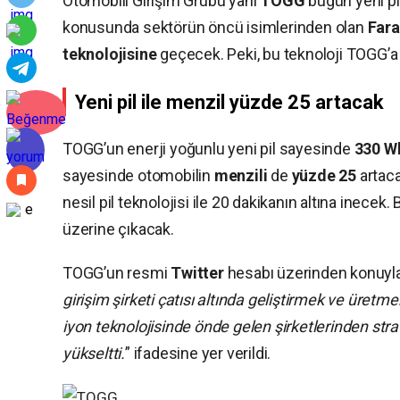
Otomobili Girişim Grubu yani
TOGG
bugün yeni pil
konusunda sektörün öncü isimlerinden olan
Fara
teknolojisine
geçecek. Peki, bu teknoloji TOGG’a
Yeni pil ile menzil yüzde 25 artacak
TOGG’un enerji yoğunlu yeni pil sayesinde
330 W
sayesinde otomobilin
menzili
de
yüzde
25
artaca
nesil pil teknolojisi ile 20 dakikanın altına inecek.
üzerine çıkacak.
TOGG’un resmi
Twitter
hesabı üzerinden konuyla i
girişim şirketi çatısı altında geliştirmek ve üret
iyon teknolojisinde önde gelen şirketlerinden strat
yükseltti.
” ifadesine yer verildi.