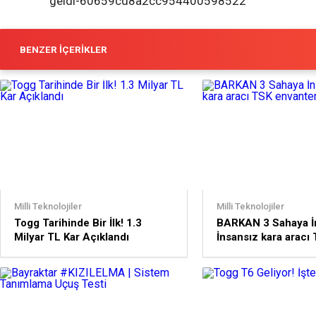
geldi-60659cd8a2cc954400598522
BENZER İÇERIKLER
Milli Teknolojiler
Milli Teknolojiler
Togg Tarihinde Bir İlk! 1.3
BARKAN 3 Sahaya İn
Milyar TL Kar Açıklandı
İnsansız kara aracı
envanterine giriyor