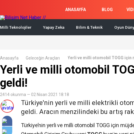
ANASAYFA
BLOG
VİD
Milli Teknolojiler
Yapay Zeka
Bilim & Teknik
Oyun Düny
Yerli ve milli otomobil TOGG için 
Anasayfa
Geleceğin Araçları
Yerli ve milli otomobil TO
geldi!
2414 okunma — 02 Nisan 2021 18:18
Türkiye'nin yerli ve milli elektrikli o
geldi. Aracın menzilindeki bu artış rak
Türkiye’nin yerli ve milli otomobil TOGG için müjd