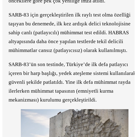
öncekilere göre pek çok yeniliğe imza atıldı.
SARB-83 için gerçekleştirilen ilk raylı test olma özelliği
taşıyan bu denemede, ilk kez ardışık delici teknolojisine
sahip canlı (patlayıcılı) mühimmat test edildi. HABRAS
altyapısında daha önce yapılan testlerde tekil delicili
mühimmatlar cansız (patlayıcısız) olarak kullanılmıştı.
SARB-83’ün son testinde, Türkiye’de ilk defa patlayıcı
içeren bir harp başlığı, yedek ateşleme sistemi kullanılarak
güvenli şekilde patlatıldı. Yine ilk defa mühimmat rayda
ilerlerken mühimmat tapasının (emniyetli kurma
mekanizması) kurulumu gerçekleştirildi.